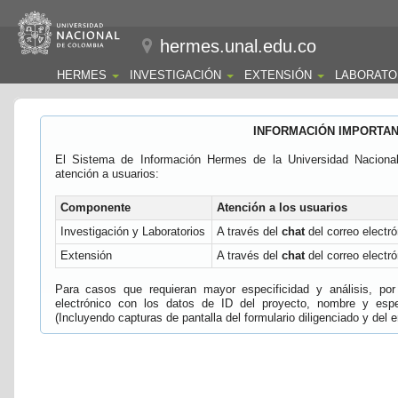
hermes.unal.edu.co
HERMES
INVESTIGACIÓN
EXTENSIÓN
LABORATO
INFORMACIÓN IMPORTA
El Sistema de Información Hermes de la Universidad Naciona
atención a usuarios:
Componente
Atención a los usuarios
Investigación y Laboratorios
A través del
chat
del correo electró
Extensión
A través del
chat
del correo electró
Para casos que requieran mayor especificidad y análisis, por 
electrónico con los datos de ID del proyecto, nombre y espec
(Incluyendo capturas de pantalla del formulario diligenciado y del e