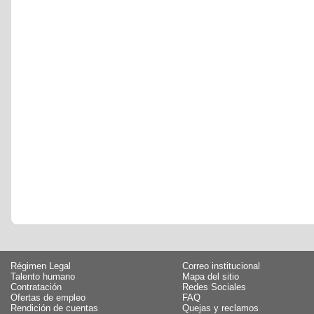
Régimen Legal
Correo institucional
Talento humano
Mapa del sitio
Contratación
Redes Sociales
Ofertas de empleo
FAQ
Rendición de cuentas
Quejas y reclamos