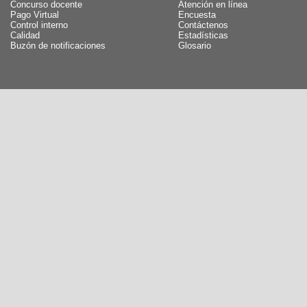
Concurso docente
Atención en línea
Pago Virtual
Encuesta
Control interno
Contáctenos
Calidad
Estadísticas
Buzón de notificaciones
Glosario