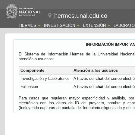
hermes.unal.edu.co
HERMES
INVESTIGACIÓN
EXTENSIÓN
LABORATO
INFORMACIÓN IMPORTA
El Sistema de Información Hermes de la Universidad Naciona
atención a usuarios:
Componente
Atención a los usuarios
Investigación y Laboratorios
A través del
chat
del correo electró
Extensión
A través del
chat
del correo electró
Para casos que requieran mayor especificidad y análisis, por 
electrónico con los datos de ID del proyecto, nombre y espec
(Incluyendo capturas de pantalla del formulario diligenciado y del e