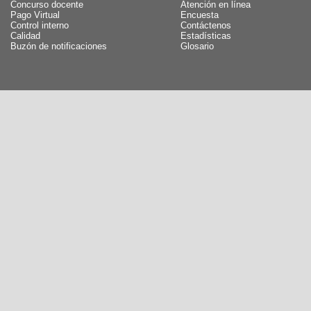
Concurso docente
Atención en línea
Pago Virtual
Encuesta
Control interno
Contáctenos
Calidad
Estadísticas
Buzón de notificaciones
Glosario