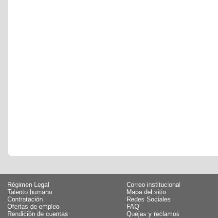
Régimen Legal
Correo institucional
Talento humano
Mapa del sitio
Contratación
Redes Sociales
Ofertas de empleo
FAQ
Rendición de cuentas
Quejas y reclamos