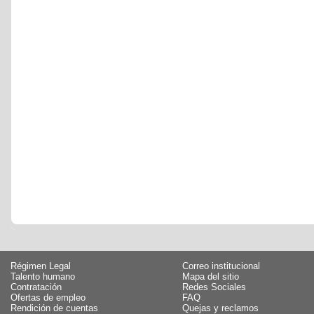
Régimen Legal
Correo institucional
Talento humano
Mapa del sitio
Contratación
Redes Sociales
Ofertas de empleo
FAQ
Rendición de cuentas
Quejas y reclamos