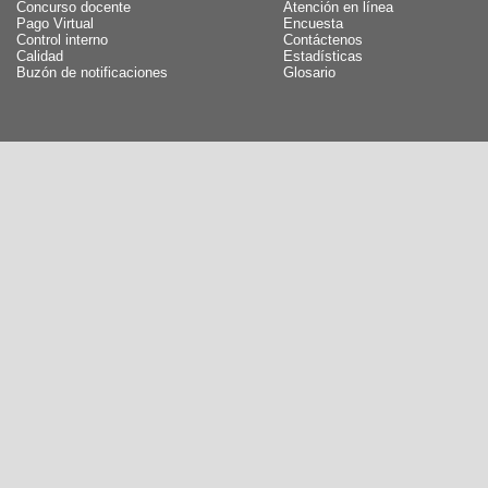
Concurso docente
Atención en línea
Pago Virtual
Encuesta
Control interno
Contáctenos
Calidad
Estadísticas
Buzón de notificaciones
Glosario