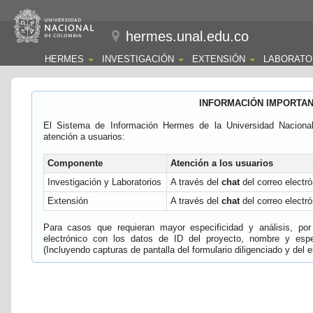
hermes.unal.edu.co
HERMES
INVESTIGACIÓN
EXTENSIÓN
LABORATO
INFORMACIÓN IMPORTA
El Sistema de Información Hermes de la Universidad Naciona
atención a usuarios:
Componente
Atención a los usuarios
Investigación y Laboratorios
A través del
chat
del correo electró
Extensión
A través del
chat
del correo electró
Para casos que requieran mayor especificidad y análisis, por 
electrónico con los datos de ID del proyecto, nombre y espec
(Incluyendo capturas de pantalla del formulario diligenciado y del e