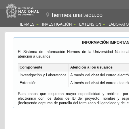
hermes.unal.edu.co
HERMES
INVESTIGACIÓN
EXTENSIÓN
LABORATO
INFORMACIÓN IMPORTA
El Sistema de Información Hermes de la Universidad Naciona
atención a usuarios:
Componente
Atención a los usuarios
Investigación y Laboratorios
A través del
chat
del correo electró
Extensión
A través del
chat
del correo electró
Para casos que requieran mayor especificidad y análisis, por 
electrónico con los datos de ID del proyecto, nombre y espec
(Incluyendo capturas de pantalla del formulario diligenciado y del e