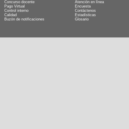
Concurso docente
Atención en línea
Pago Virtual
Encuesta
Control interno
Contáctenos
Calidad
Estadísticas
Buzón de notificaciones
Glosario