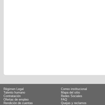
Régimen Legal
Correo institucional
Talento humano
Mapa del sitio
Contratación
Redes Sociales
Ofertas de empleo
FAQ
Rendición de cuentas
Quejas y reclamos