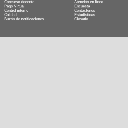
Concurso docente
Atención en línea
Pago Virtual
Encuesta
Control interno
Contáctenos
Calidad
Estadísticas
Buzón de notificaciones
Glosario