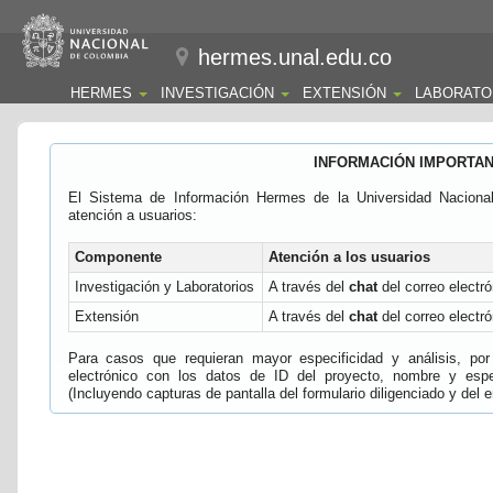
hermes.unal.edu.co
HERMES
INVESTIGACIÓN
EXTENSIÓN
LABORATO
INFORMACIÓN IMPORTA
El Sistema de Información Hermes de la Universidad Naciona
atención a usuarios:
Componente
Atención a los usuarios
Investigación y Laboratorios
A través del
chat
del correo electró
Extensión
A través del
chat
del correo electró
Para casos que requieran mayor especificidad y análisis, por 
electrónico con los datos de ID del proyecto, nombre y espec
(Incluyendo capturas de pantalla del formulario diligenciado y del e