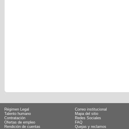
Régimen Legal
Correo institucional
Talento humano
Mapa del sitio
Contratación
Redes Sociales
Ofertas de empleo
FAQ
Rendición de cuentas
Quejas y reclamos