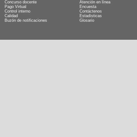
Concurso docente
Atención en línea
Pago Virtual
Encuesta
Control interno
Contáctenos
Calidad
Estadísticas
Buzón de notificaciones
Glosario