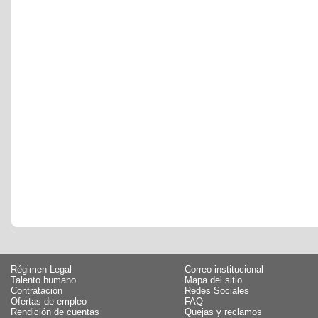
Régimen Legal
Correo institucional
Talento humano
Mapa del sitio
Contratación
Redes Sociales
Ofertas de empleo
FAQ
Rendición de cuentas
Quejas y reclamos