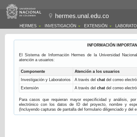
hermes.unal.edu.co
HERMES
INVESTIGACIÓN
EXTENSIÓN
LABORATO
INFORMACIÓN IMPORTA
El Sistema de Información Hermes de la Universidad Naciona
atención a usuarios:
Componente
Atención a los usuarios
Investigación y Laboratorios
A través del
chat
del correo electró
Extensión
A través del
chat
del correo electró
Para casos que requieran mayor especificidad y análisis, por 
electrónico con los datos de ID del proyecto, nombre y espec
(Incluyendo capturas de pantalla del formulario diligenciado y del e