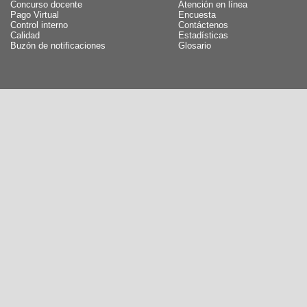
Concurso docente
Atención en línea
Pago Virtual
Encuesta
Control interno
Contáctenos
Calidad
Estadísticas
Buzón de notificaciones
Glosario