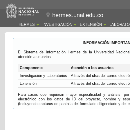
hermes.unal.edu.co
HERMES
INVESTIGACIÓN
EXTENSIÓN
LABORATO
INFORMACIÓN IMPORTA
El Sistema de Información Hermes de la Universidad Naciona
atención a usuarios:
Componente
Atención a los usuarios
Investigación y Laboratorios
A través del
chat
del correo electró
Extensión
A través del
chat
del correo electró
Para casos que requieran mayor especificidad y análisis, por 
electrónico con los datos de ID del proyecto, nombre y espec
(Incluyendo capturas de pantalla del formulario diligenciado y del e