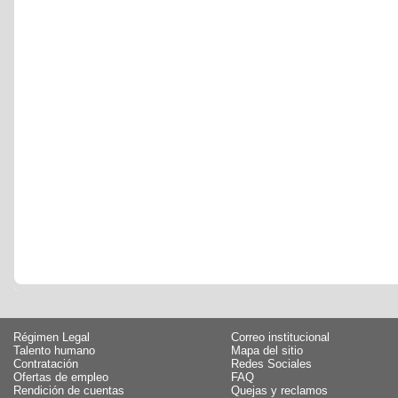
Régimen Legal
Correo institucional
Talento humano
Mapa del sitio
Contratación
Redes Sociales
Ofertas de empleo
FAQ
Rendición de cuentas
Quejas y reclamos