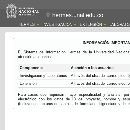
hermes.unal.edu.co
HERMES
INVESTIGACIÓN
EXTENSIÓN
LABORATO
INFORMACIÓN IMPORTA
El Sistema de Información Hermes de la Universidad Naciona
atención a usuarios:
Componente
Atención a los usuarios
Investigación y Laboratorios
A través del
chat
del correo electró
Extensión
A través del
chat
del correo electró
Para casos que requieran mayor especificidad y análisis, por 
electrónico con los datos de ID del proyecto, nombre y espec
(Incluyendo capturas de pantalla del formulario diligenciado y del e