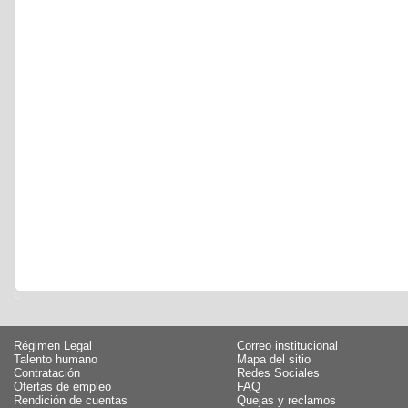
Régimen Legal
Correo institucional
Talento humano
Mapa del sitio
Contratación
Redes Sociales
Ofertas de empleo
FAQ
Rendición de cuentas
Quejas y reclamos