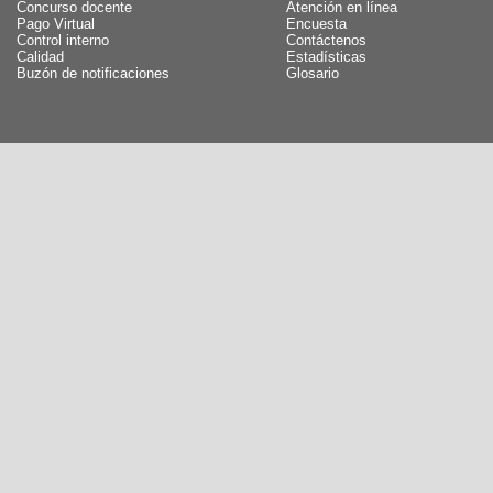
Concurso docente
Atención en línea
Pago Virtual
Encuesta
Control interno
Contáctenos
Calidad
Estadísticas
Buzón de notificaciones
Glosario