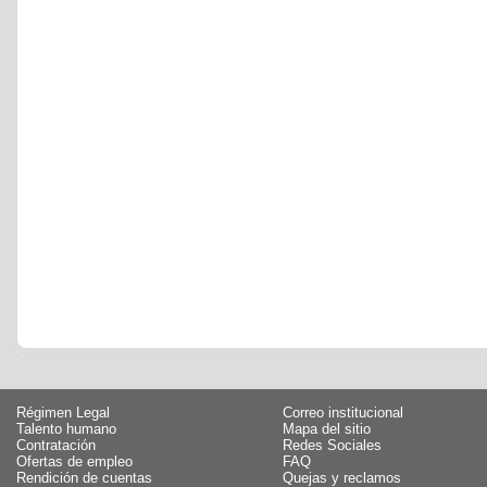
Régimen Legal
Correo institucional
Talento humano
Mapa del sitio
Contratación
Redes Sociales
Ofertas de empleo
FAQ
Rendición de cuentas
Quejas y reclamos