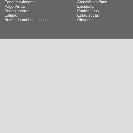
Concurso docente
Atención en línea
Pago Virtual
Encuesta
Control interno
Contáctenos
Calidad
Estadísticas
Buzón de notificaciones
Glosario