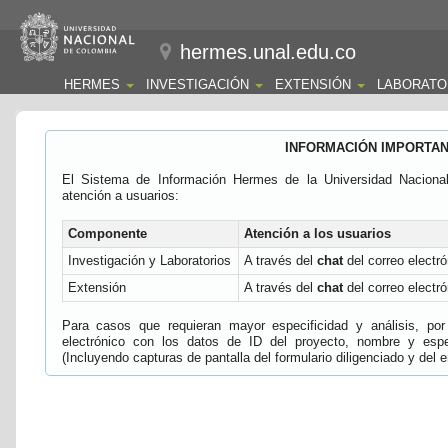
hermes.unal.edu.co
HERMES
INVESTIGACIÓN
EXTENSIÓN
LABORATO
INFORMACIÓN IMPORTA
El Sistema de Información Hermes de la Universidad Naciona
atención a usuarios:
Componente
Atención a los usuarios
Investigación y Laboratorios
A través del
chat
del correo electró
Extensión
A través del
chat
del correo electró
Para casos que requieran mayor especificidad y análisis, por 
electrónico con los datos de ID del proyecto, nombre y espec
(Incluyendo capturas de pantalla del formulario diligenciado y del e