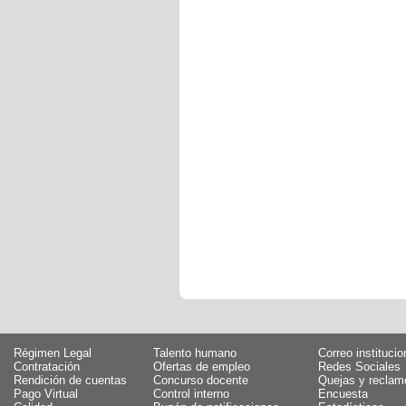
Régimen Legal
Talento humano
Correo institucio
Contratación
Ofertas de empleo
Redes Sociales
Rendición de cuentas
Concurso docente
Quejas y reclam
Pago Virtual
Control interno
Encuesta