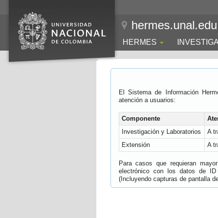
hermes.unal.edu
HERMES
INVESTIG
El Sistema de Información Herm
atención a usuarios:
Componente
Ate
Investigación y Laboratorios
A t
Extensión
A t
Para casos que requieran mayor e
electrónico con los datos de ID
(Incluyendo capturas de pantalla del