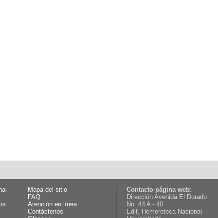
nal
Mapa del sitio
Contacto página web:
FAQ
Dirección Avenida El Dorado
os
Atención en línea
No. 44 A - 40
Contáctenos
Edif. Hemeroteca Nacional