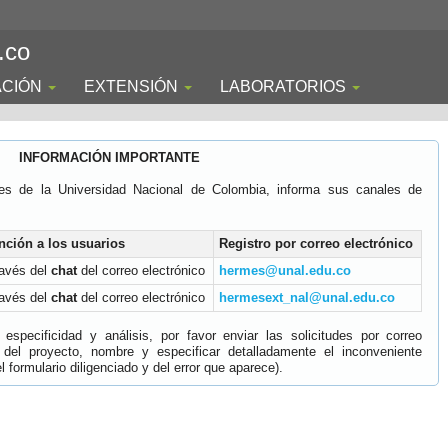
.co
ACIÓN
EXTENSIÓN
LABORATORIOS
INFORMACIÓN IMPORTANTE
es de la Universidad Nacional de Colombia, informa sus canales de
nción a los usuarios
Registro por correo electrónico
ravés del
chat
del correo electrónico
hermes@unal.edu.co
ravés del
chat
del correo electrónico
hermesext_nal@unal.edu.co
specificidad y análisis, por favor enviar las solicitudes por correo
 del proyecto, nombre y especificar detalladamente el inconveniente
 formulario diligenciado y del error que aparece).