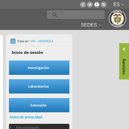
ES
SEDES
Está en:
VRI - HERMES
/
Inicio de sesión
Aviso de privacidad
Más información