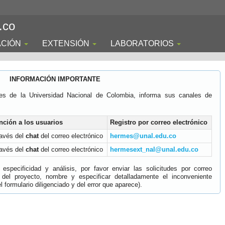
.co
ACIÓN
EXTENSIÓN
LABORATORIOS
INFORMACIÓN IMPORTANTE
es de la Universidad Nacional de Colombia, informa sus canales de
nción a los usuarios
Registro por correo electrónico
ravés del
chat
del correo electrónico
hermes@unal.edu.co
ravés del
chat
del correo electrónico
hermesext_nal@unal.edu.co
specificidad y análisis, por favor enviar las solicitudes por correo
 del proyecto, nombre y especificar detalladamente el inconveniente
 formulario diligenciado y del error que aparece).