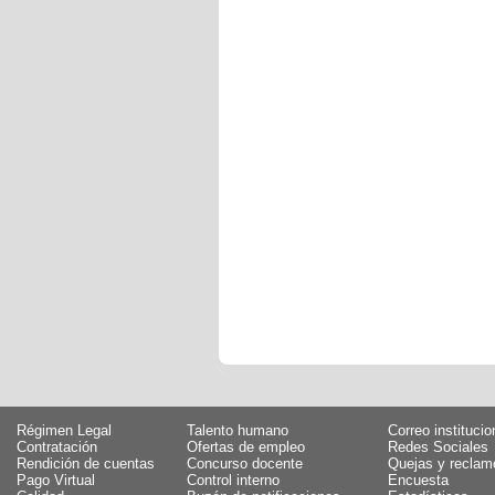
Régimen Legal
Talento humano
Correo institucio
Contratación
Ofertas de empleo
Redes Sociales
Rendición de cuentas
Concurso docente
Quejas y reclam
Pago Virtual
Control interno
Encuesta