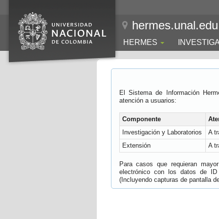
hermes.unal.edu
HERMES
INVESTIG
El Sistema de Información Herm
atención a usuarios:
Componente
Ate
Investigación y Laboratorios
A t
Extensión
A t
Para casos que requieran mayor e
electrónico con los datos de ID
(Incluyendo capturas de pantalla del