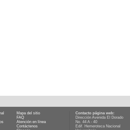
nal
Mapa del sitio
Contacto página web:
FAQ
Dirección Avenida El Dorado
os
Atención en línea
No. 44 A - 40
Contáctenos
Edif. Hemeroteca Nacional