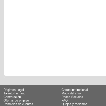
Régimen Legal
Correo institucional
Talento humano
Mapa del sitio
Contratación
Redes Sociales
Ofertas de empleo
FAQ
Rendición de cuentas
Quejas y reclamos