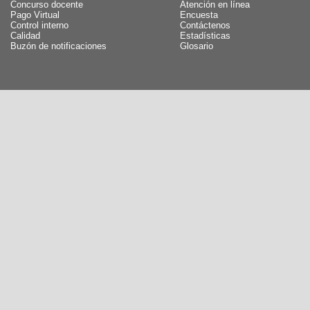
Concurso docente
Atención en línea
Pago Virtual
Encuesta
Control interno
Contáctenos
Calidad
Estadísticas
Buzón de notificaciones
Glosario