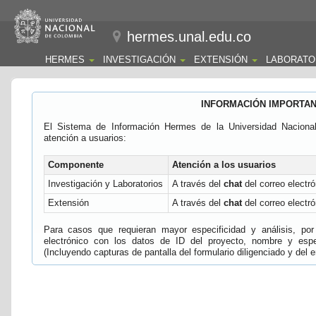
hermes.unal.edu.co
HERMES
INVESTIGACIÓN
EXTENSIÓN
LABORATO
INFORMACIÓN IMPORTA
El Sistema de Información Hermes de la Universidad Naciona
atención a usuarios:
Componente
Atención a los usuarios
Investigación y Laboratorios
A través del
chat
del correo electró
Extensión
A través del
chat
del correo electró
Para casos que requieran mayor especificidad y análisis, por 
electrónico con los datos de ID del proyecto, nombre y espec
(Incluyendo capturas de pantalla del formulario diligenciado y del e