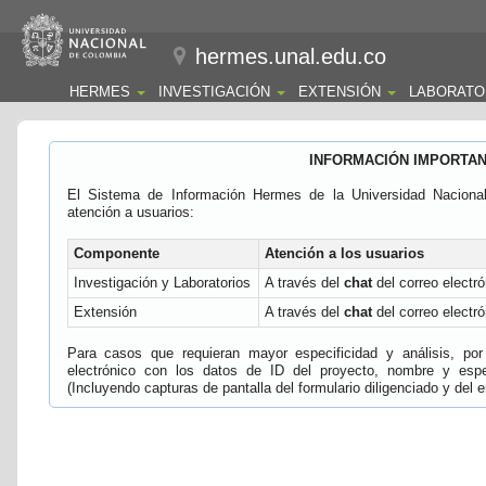
hermes.unal.edu.co
HERMES
INVESTIGACIÓN
EXTENSIÓN
LABORATO
INFORMACIÓN IMPORTA
El Sistema de Información Hermes de la Universidad Naciona
atención a usuarios:
Componente
Atención a los usuarios
Investigación y Laboratorios
A través del
chat
del correo electró
Extensión
A través del
chat
del correo electró
Para casos que requieran mayor especificidad y análisis, por 
electrónico con los datos de ID del proyecto, nombre y espec
(Incluyendo capturas de pantalla del formulario diligenciado y del e