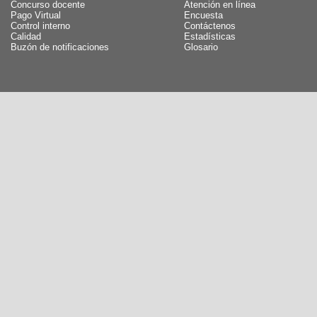
Concurso docente
Atención en línea
Pago Virtual
Encuesta
Control interno
Contáctenos
Calidad
Estadísticas
Buzón de notificaciones
Glosario