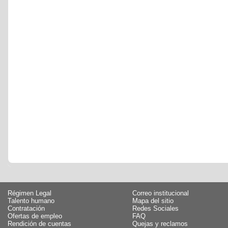
Régimen Legal
Correo institucional
Talento humano
Mapa del sitio
Contratación
Redes Sociales
Ofertas de empleo
FAQ
Rendición de cuentas
Quejas y reclamos