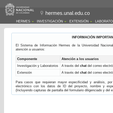
hermes.unal.edu.co
HERMES
INVESTIGACIÓN
EXTENSIÓN
LABORATO
INFORMACIÓN IMPORTA
El Sistema de Información Hermes de la Universidad Naciona
atención a usuarios:
Componente
Atención a los usuarios
Investigación y Laboratorios
A través del
chat
del correo electró
Extensión
A través del
chat
del correo electró
Para casos que requieran mayor especificidad y análisis, por 
electrónico con los datos de ID del proyecto, nombre y espec
(Incluyendo capturas de pantalla del formulario diligenciado y del e