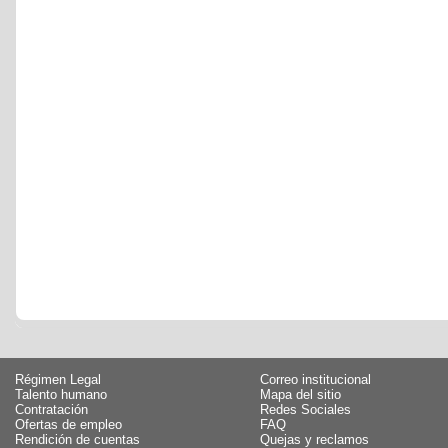
Régimen Legal
Correo institucional
Talento humano
Mapa del sitio
Contratación
Redes Sociales
Ofertas de empleo
FAQ
Rendición de cuentas
Quejas y reclamos