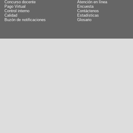
Concurso docente
Atención en línea
Pago Virtual
Encuesta
Control interno
Contáctenos
Calidad
Estadísticas
Buzón de notificaciones
Glosario