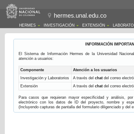
hermes.unal.edu.co
HERMES
INVESTIGACIÓN
EXTENSIÓN
LABORATO
INFORMACIÓN IMPORTA
El Sistema de Información Hermes de la Universidad Naciona
atención a usuarios:
Componente
Atención a los usuarios
Investigación y Laboratorios
A través del
chat
del correo electró
Extensión
A través del
chat
del correo electró
Para casos que requieran mayor especificidad y análisis, por 
electrónico con los datos de ID del proyecto, nombre y espec
(Incluyendo capturas de pantalla del formulario diligenciado y del e