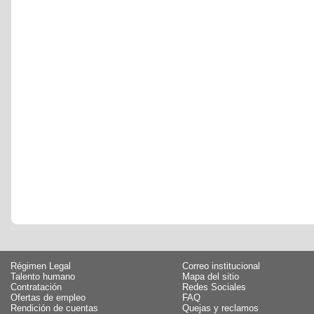
Régimen Legal
Correo institucional
Talento humano
Mapa del sitio
Contratación
Redes Sociales
Ofertas de empleo
FAQ
Rendición de cuentas
Quejas y reclamos