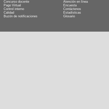
Concurso docente
Atención en línea
Pago Virtual
Encuesta
Control interno
Contáctenos
Calidad
Estadísticas
Buzón de notificaciones
Glosario