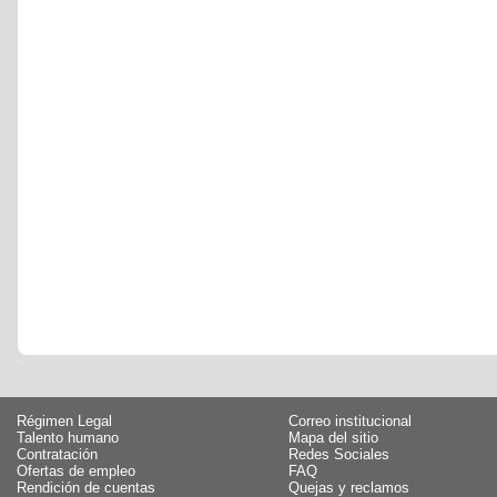
Régimen Legal
Correo institucional
Talento humano
Mapa del sitio
Contratación
Redes Sociales
Ofertas de empleo
FAQ
Rendición de cuentas
Quejas y reclamos