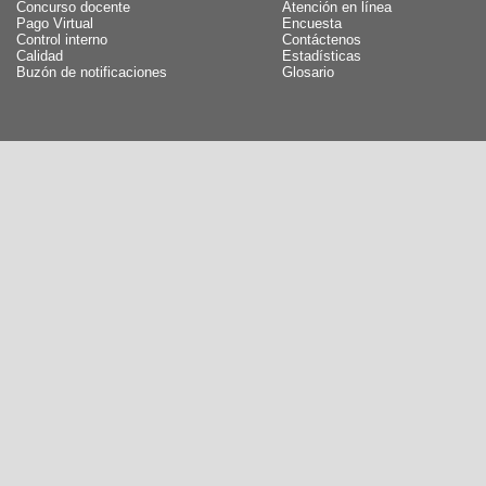
Concurso docente
Atención en línea
Pago Virtual
Encuesta
Control interno
Contáctenos
Calidad
Estadísticas
Buzón de notificaciones
Glosario