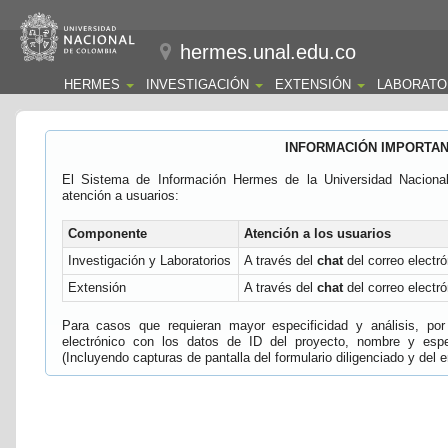
hermes.unal.edu.co
HERMES
INVESTIGACIÓN
EXTENSIÓN
LABORATO
INFORMACIÓN IMPORTA
El Sistema de Información Hermes de la Universidad Naciona
atención a usuarios:
Componente
Atención a los usuarios
Investigación y Laboratorios
A través del
chat
del correo electró
Extensión
A través del
chat
del correo electró
Para casos que requieran mayor especificidad y análisis, por 
electrónico con los datos de ID del proyecto, nombre y espec
(Incluyendo capturas de pantalla del formulario diligenciado y del e