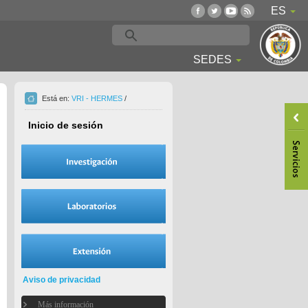
ES
SEDES
Está en:
VRI - HERMES
/
Inicio de sesión
Aviso de privacidad
Más información