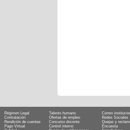
Régimen Legal
Talento humano
Correo institucio
Contratación
Ofertas de empleo
Redes Sociales
Rendición de cuentas
Concurso docente
Quejas y reclam
Pago Virtual
Control interno
Encuesta