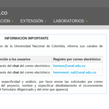
.co
ACIÓN
EXTENSIÓN
LABORATORIOS
INFORMACIÓN IMPORTANTE
es de la Universidad Nacional de Colombia, informa sus canales de
nción a los usuarios
Registro por correo electrónico
ravés del
chat
del correo electrónico
hermes@unal.edu.co
ravés del
chat
del correo electrónico
hermesext_nal@unal.edu.co
specificidad y análisis, por favor enviar las solicitudes por correo
 del proyecto, nombre y especificar detalladamente el inconveniente
 formulario diligenciado y del error que aparece).