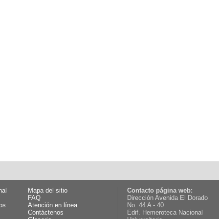
nal
Mapa del sitio
Contacto página web:
FAQ
Dirección Avenida El Dorado
os
Atención en línea
No. 44 A - 40
Contáctenos
Edif. Hemeroteca Nacional