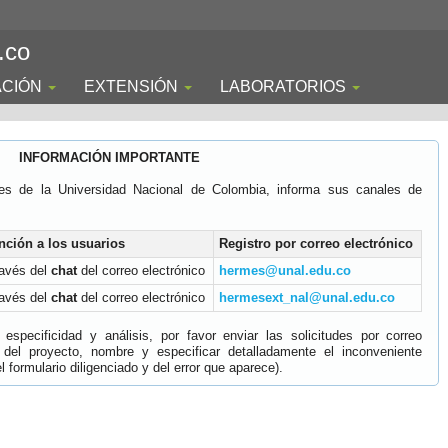
.co
ACIÓN
EXTENSIÓN
LABORATORIOS
INFORMACIÓN IMPORTANTE
es de la Universidad Nacional de Colombia, informa sus canales de
nción a los usuarios
Registro por correo electrónico
ravés del
chat
del correo electrónico
hermes@unal.edu.co
ravés del
chat
del correo electrónico
hermesext_nal@unal.edu.co
specificidad y análisis, por favor enviar las solicitudes por correo
 del proyecto, nombre y especificar detalladamente el inconveniente
 formulario diligenciado y del error que aparece).