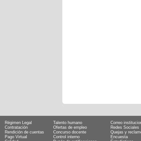
Régimen Legal
Talento humano
Correo institucio
Contratación
Ofertas de empleo
Redes Sociales
Rendición de cuentas
Concurso docente
Quejas y reclam
Pago Virtual
Control interno
Encuesta