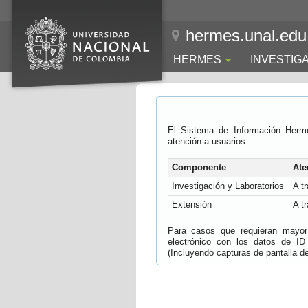
hermes.unal.edu
HERMES
INVESTIG
El Sistema de Información Herm
atención a usuarios:
Componente
Ate
Investigación y Laboratorios
A t
Extensión
A t
Para casos que requieran mayor e
electrónico con los datos de ID
(Incluyendo capturas de pantalla del