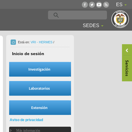
ES
SEDES
Está en:
VRI - HERMES
/
Inicio de sesión
Aviso de privacidad
Más información