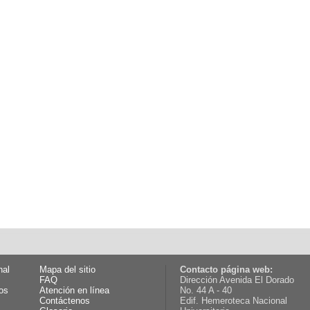
nal
Mapa del sitio
Contacto página web:
FAQ
Dirección Avenida El Dorado
os
Atención en línea
No. 44 A - 40
Contáctenos
Edif. Hemeroteca Nacional