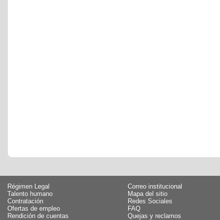
Régimen Legal
Correo institucional
Talento humano
Mapa del sitio
Contratación
Redes Sociales
Ofertas de empleo
FAQ
Rendición de cuentas
Quejas y reclamos