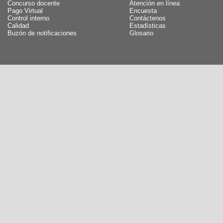
Concurso docente
Atención en línea
Pago Virtual
Encuesta
Control interno
Contáctenos
Calidad
Estadísticas
Buzón de notificaciones
Glosario