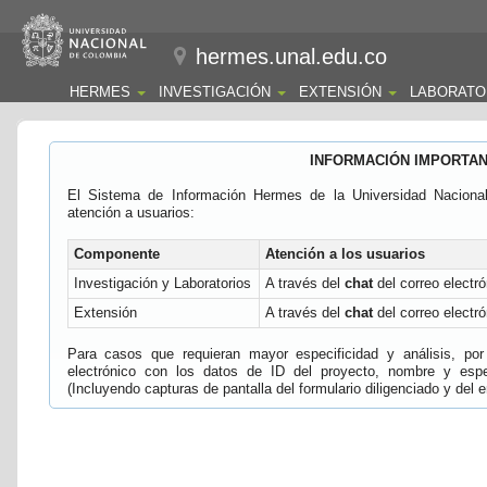
hermes.unal.edu.co
HERMES
INVESTIGACIÓN
EXTENSIÓN
LABORATO
INFORMACIÓN IMPORTA
El Sistema de Información Hermes de la Universidad Naciona
atención a usuarios:
Componente
Atención a los usuarios
Investigación y Laboratorios
A través del
chat
del correo electró
Extensión
A través del
chat
del correo electró
Para casos que requieran mayor especificidad y análisis, por 
electrónico con los datos de ID del proyecto, nombre y espec
(Incluyendo capturas de pantalla del formulario diligenciado y del e