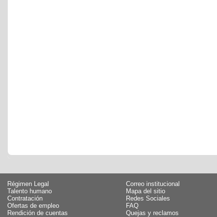
Régimen Legal
Correo institucional
Talento humano
Mapa del sitio
Contratación
Redes Sociales
Ofertas de empleo
FAQ
Rendición de cuentas
Quejas y reclamos