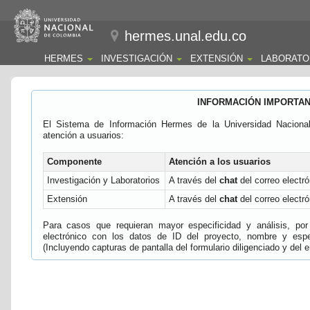
hermes.unal.edu.co
HERMES
INVESTIGACIÓN
EXTENSIÓN
LABORATO
INFORMACIÓN IMPORTA
El Sistema de Información Hermes de la Universidad Naciona
atención a usuarios:
Componente
Atención a los usuarios
Investigación y Laboratorios
A través del
chat
del correo electró
Extensión
A través del
chat
del correo electró
Para casos que requieran mayor especificidad y análisis, por 
electrónico con los datos de ID del proyecto, nombre y espec
(Incluyendo capturas de pantalla del formulario diligenciado y del e