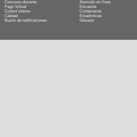
Concurso docente
Atención en línea
Pago Virtual
Encuesta
Control interno
Contáctenos
Calidad
Estadísticas
Buzón de notificaciones
Glosario