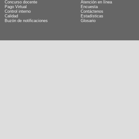
Concurso docente
Atención en línea
Pago Virtual
Encuesta
Control interno
Contáctenos
Calidad
Estadísticas
Buzón de notificaciones
Glosario