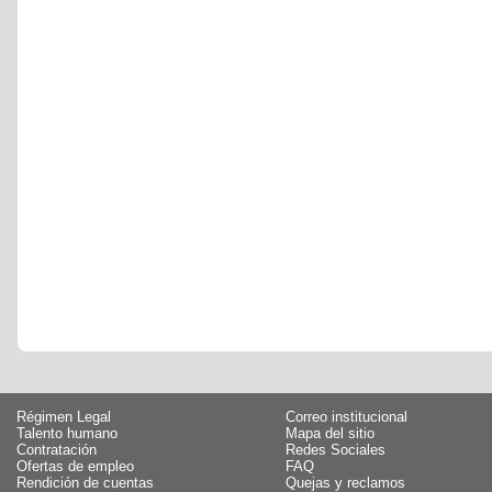
Régimen Legal
Correo institucional
Talento humano
Mapa del sitio
Contratación
Redes Sociales
Ofertas de empleo
FAQ
Rendición de cuentas
Quejas y reclamos