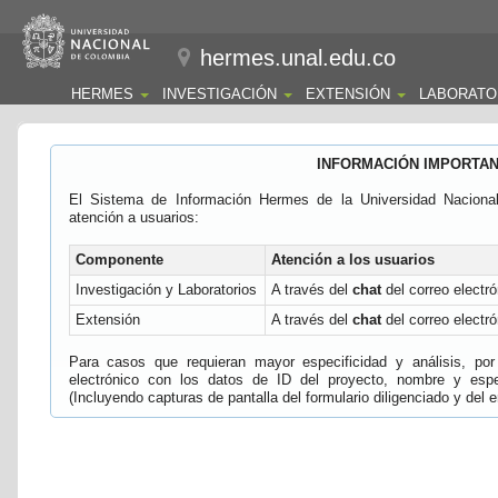
hermes.unal.edu.co
HERMES
INVESTIGACIÓN
EXTENSIÓN
LABORATO
INFORMACIÓN IMPORTA
El Sistema de Información Hermes de la Universidad Naciona
atención a usuarios:
Componente
Atención a los usuarios
Investigación y Laboratorios
A través del
chat
del correo electró
Extensión
A través del
chat
del correo electró
Para casos que requieran mayor especificidad y análisis, por 
electrónico con los datos de ID del proyecto, nombre y espec
(Incluyendo capturas de pantalla del formulario diligenciado y del e