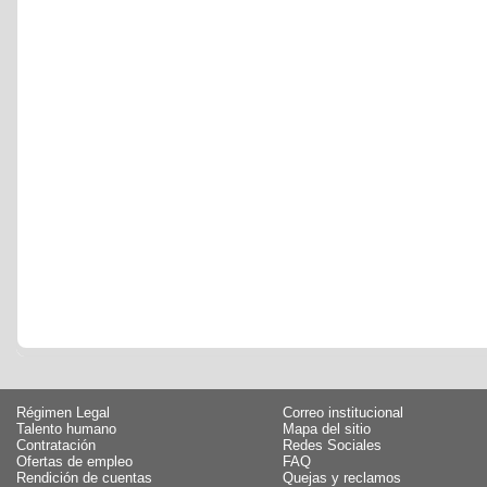
Régimen Legal
Correo institucional
Talento humano
Mapa del sitio
Contratación
Redes Sociales
Ofertas de empleo
FAQ
Rendición de cuentas
Quejas y reclamos