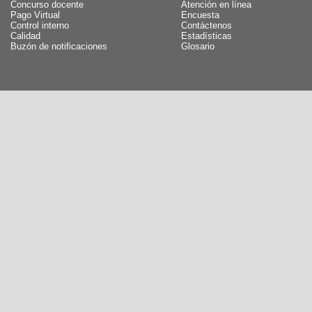
Concurso docente
Atención en línea
Pago Virtual
Encuesta
Control interno
Contáctenos
Calidad
Estadísticas
Buzón de notificaciones
Glosario