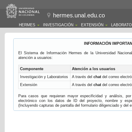
hermes.unal.edu.co
HERMES
INVESTIGACIÓN
EXTENSIÓN
LABORATO
INFORMACIÓN IMPORTA
El Sistema de Información Hermes de la Universidad Naciona
atención a usuarios:
Componente
Atención a los usuarios
Investigación y Laboratorios
A través del
chat
del correo electró
Extensión
A través del
chat
del correo electró
Para casos que requieran mayor especificidad y análisis, por 
electrónico con los datos de ID del proyecto, nombre y espec
(Incluyendo capturas de pantalla del formulario diligenciado y del e