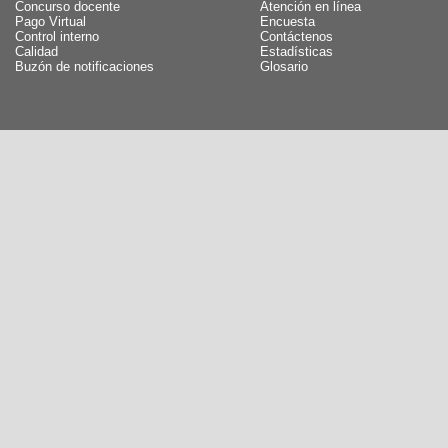
Concurso docente
Atención en línea
Pago Virtual
Encuesta
Control interno
Contáctenos
Calidad
Estadísticas
Buzón de notificaciones
Glosario