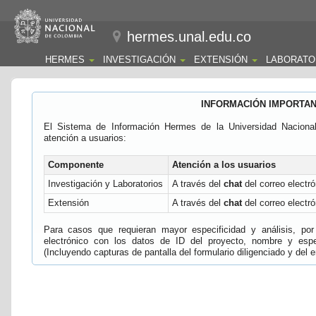
hermes.unal.edu.co
HERMES
INVESTIGACIÓN
EXTENSIÓN
LABORATO
INFORMACIÓN IMPORTA
El Sistema de Información Hermes de la Universidad Naciona
atención a usuarios:
Componente
Atención a los usuarios
Investigación y Laboratorios
A través del
chat
del correo electró
Extensión
A través del
chat
del correo electró
Para casos que requieran mayor especificidad y análisis, por 
electrónico con los datos de ID del proyecto, nombre y espec
(Incluyendo capturas de pantalla del formulario diligenciado y del e