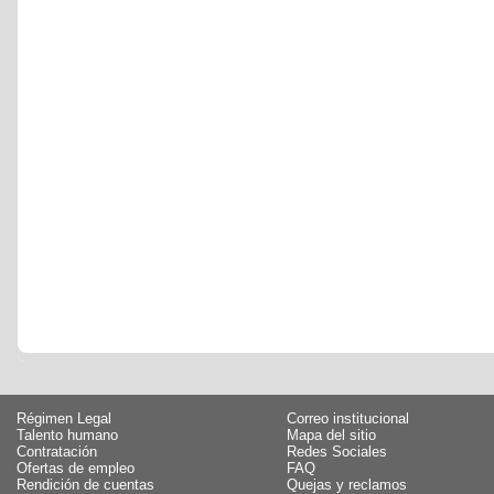
Régimen Legal
Correo institucional
Talento humano
Mapa del sitio
Contratación
Redes Sociales
Ofertas de empleo
FAQ
Rendición de cuentas
Quejas y reclamos