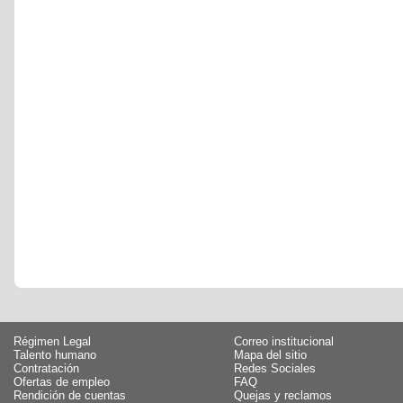
Régimen Legal
Correo institucional
Talento humano
Mapa del sitio
Contratación
Redes Sociales
Ofertas de empleo
FAQ
Rendición de cuentas
Quejas y reclamos