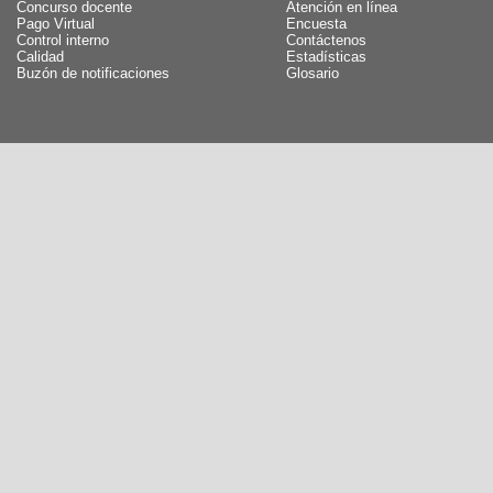
Concurso docente
Atención en línea
Pago Virtual
Encuesta
Control interno
Contáctenos
Calidad
Estadísticas
Buzón de notificaciones
Glosario