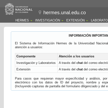
hermes.unal.edu.co
HERMES
INVESTIGACIÓN
EXTENSIÓN
LABORATO
INFORMACIÓN IMPORTA
El Sistema de Información Hermes de la Universidad Naciona
atención a usuarios:
Componente
Atención a los usuarios
Investigación y Laboratorios
A través del
chat
del correo electró
Extensión
A través del
chat
del correo electró
Para casos que requieran mayor especificidad y análisis, por 
electrónico con los datos de ID del proyecto, nombre y espec
(Incluyendo capturas de pantalla del formulario diligenciado y del e