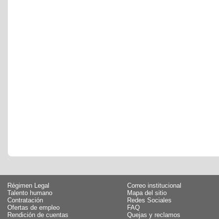
Régimen Legal
Correo institucional
Talento humano
Mapa del sitio
Contratación
Redes Sociales
Ofertas de empleo
FAQ
Rendición de cuentas
Quejas y reclamos