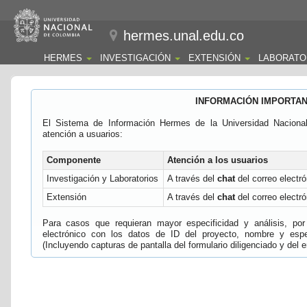
hermes.unal.edu.co
HERMES
INVESTIGACIÓN
EXTENSIÓN
LABORATO
INFORMACIÓN IMPORTA
El Sistema de Información Hermes de la Universidad Naciona
atención a usuarios:
Componente
Atención a los usuarios
Investigación y Laboratorios
A través del
chat
del correo electró
Extensión
A través del
chat
del correo electró
Para casos que requieran mayor especificidad y análisis, por 
electrónico con los datos de ID del proyecto, nombre y espec
(Incluyendo capturas de pantalla del formulario diligenciado y del e