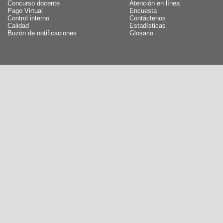
Concurso docente
Atención en línea
Pago Virtual
Encuesta
Control interno
Contáctenos
Calidad
Estadísticas
Buzón de notificaciones
Glosario