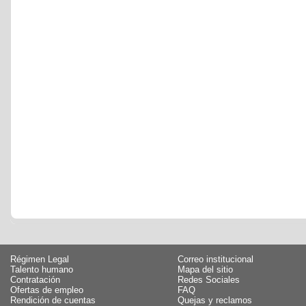
Régimen Legal
Correo institucional
Talento humano
Mapa del sitio
Contratación
Redes Sociales
Ofertas de empleo
FAQ
Rendición de cuentas
Quejas y reclamos