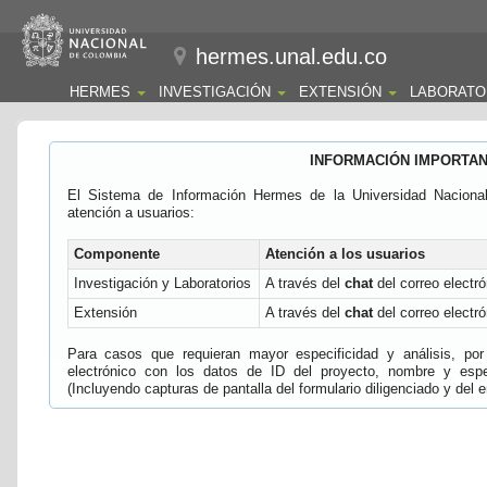
hermes.unal.edu.co
HERMES
INVESTIGACIÓN
EXTENSIÓN
LABORATO
INFORMACIÓN IMPORTA
El Sistema de Información Hermes de la Universidad Naciona
atención a usuarios:
Componente
Atención a los usuarios
Investigación y Laboratorios
A través del
chat
del correo electró
Extensión
A través del
chat
del correo electró
Para casos que requieran mayor especificidad y análisis, por 
electrónico con los datos de ID del proyecto, nombre y espec
(Incluyendo capturas de pantalla del formulario diligenciado y del e