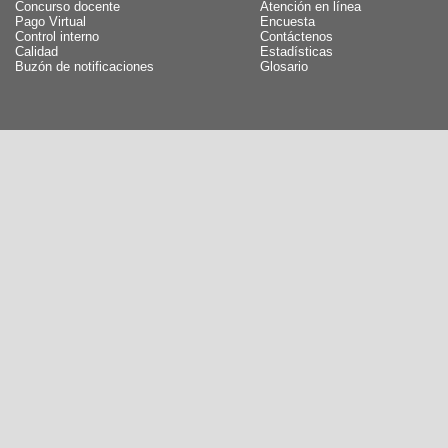
Concurso docente
Atención en línea
Pago Virtual
Encuesta
Control interno
Contáctenos
Calidad
Estadísticas
Buzón de notificaciones
Glosario