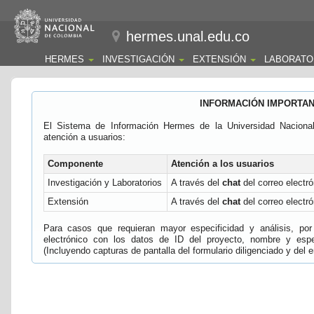
hermes.unal.edu.co
HERMES
INVESTIGACIÓN
EXTENSIÓN
LABORATO
INFORMACIÓN IMPORTA
El Sistema de Información Hermes de la Universidad Naciona
atención a usuarios:
Componente
Atención a los usuarios
Investigación y Laboratorios
A través del
chat
del correo electró
Extensión
A través del
chat
del correo electró
Para casos que requieran mayor especificidad y análisis, por 
electrónico con los datos de ID del proyecto, nombre y espec
(Incluyendo capturas de pantalla del formulario diligenciado y del e