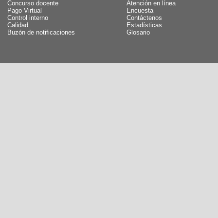
Concurso docente
Atención en línea
Pago Virtual
Encuesta
Control interno
Contáctenos
Calidad
Estadísticas
Buzón de notificaciones
Glosario