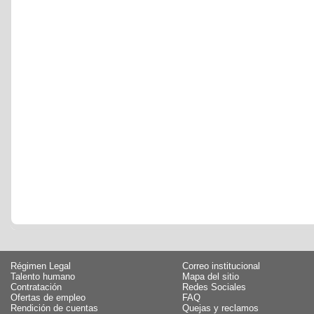
Régimen Legal
Correo institucional
Talento humano
Mapa del sitio
Contratación
Redes Sociales
Ofertas de empleo
FAQ
Rendición de cuentas
Quejas y reclamos