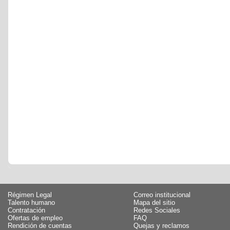
Régimen Legal
Correo institucional
Talento humano
Mapa del sitio
Contratación
Redes Sociales
Ofertas de empleo
FAQ
Rendición de cuentas
Quejas y reclamos