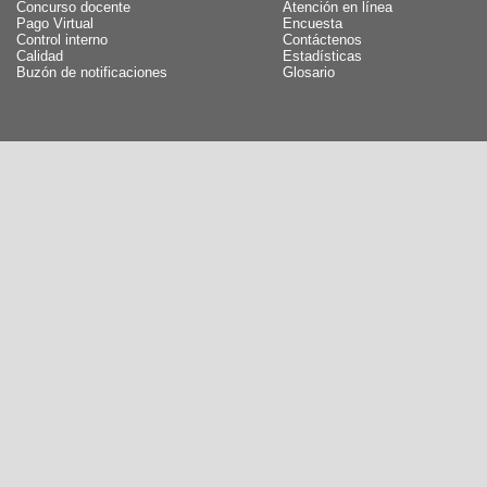
Concurso docente
Atención en línea
Pago Virtual
Encuesta
Control interno
Contáctenos
Calidad
Estadísticas
Buzón de notificaciones
Glosario