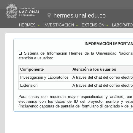
hermes.unal.edu.co
HERMES
INVESTIGACIÓN
EXTENSIÓN
LABORATO
INFORMACIÓN IMPORTA
El Sistema de Información Hermes de la Universidad Naciona
atención a usuarios:
Componente
Atención a los usuarios
Investigación y Laboratorios
A través del
chat
del correo electró
Extensión
A través del
chat
del correo electró
Para casos que requieran mayor especificidad y análisis, por 
electrónico con los datos de ID del proyecto, nombre y espec
(Incluyendo capturas de pantalla del formulario diligenciado y del e