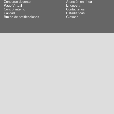
Concurso docente
Atención en línea
Pago Virtual
Encuesta
Control interno
Contáctenos
Calidad
Estadísticas
Buzón de notificaciones
Glosario