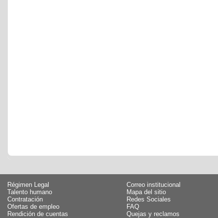
Régimen Legal
Correo institucional
Talento humano
Mapa del sitio
Contratación
Redes Sociales
Ofertas de empleo
FAQ
Rendición de cuentas
Quejas y reclamos