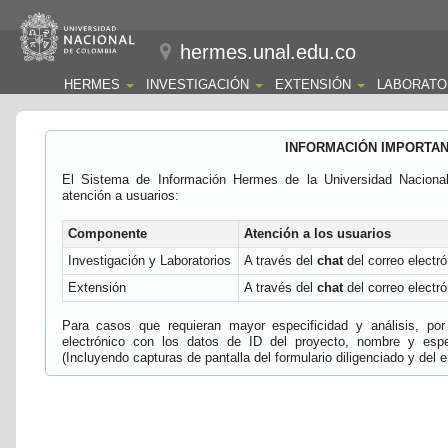
hermes.unal.edu.co
HERMES
INVESTIGACIÓN
EXTENSIÓN
LABORATO
INFORMACIÓN IMPORTA
El Sistema de Información Hermes de la Universidad Naciona
atención a usuarios:
Componente
Atención a los usuarios
Investigación y Laboratorios
A través del
chat
del correo electró
Extensión
A través del
chat
del correo electró
Para casos que requieran mayor especificidad y análisis, por 
electrónico con los datos de ID del proyecto, nombre y espec
(Incluyendo capturas de pantalla del formulario diligenciado y del e