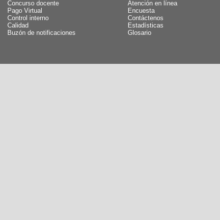
Concurso docente
Atención en línea
Pago Virtual
Encuesta
Control interno
Contáctenos
Calidad
Estadísticas
Buzón de notificaciones
Glosario