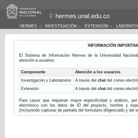
hermes.unal.edu.co
HERMES
INVESTIGACIÓN
EXTENSIÓN
LABORATO
INFORMACIÓN IMPORTA
El Sistema de Información Hermes de la Universidad Naciona
atención a usuarios:
Componente
Atención a los usuarios
Investigación y Laboratorios
A través del
chat
del correo electró
Extensión
A través del
chat
del correo electró
Para casos que requieran mayor especificidad y análisis, por 
electrónico con los datos de ID del proyecto, nombre y espec
(Incluyendo capturas de pantalla del formulario diligenciado y del e