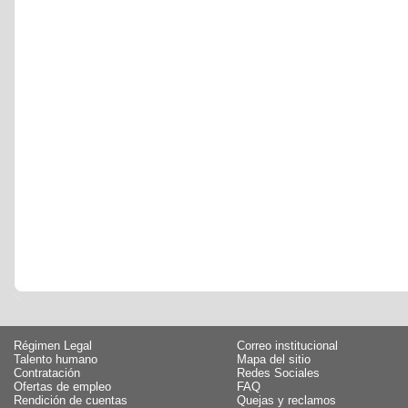
Régimen Legal
Correo institucional
Talento humano
Mapa del sitio
Contratación
Redes Sociales
Ofertas de empleo
FAQ
Rendición de cuentas
Quejas y reclamos