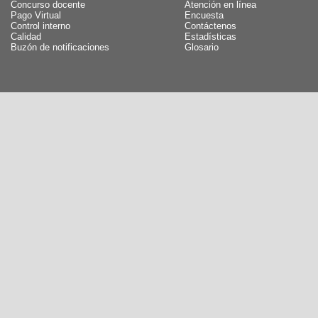
Concurso docente
Atención en línea
Pago Virtual
Encuesta
Control interno
Contáctenos
Calidad
Estadísticas
Buzón de notificaciones
Glosario