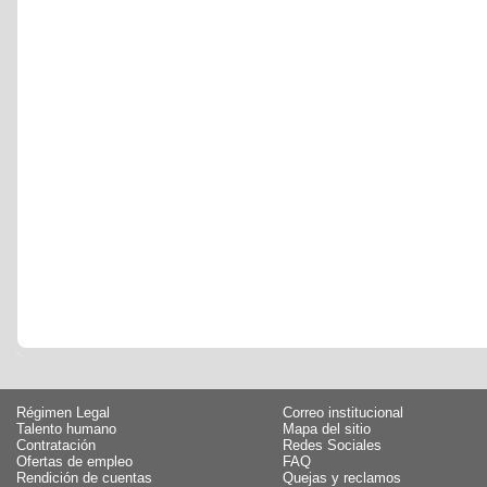
Régimen Legal
Correo institucional
Talento humano
Mapa del sitio
Contratación
Redes Sociales
Ofertas de empleo
FAQ
Rendición de cuentas
Quejas y reclamos