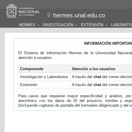
hermes.unal.edu.co
HERMES
INVESTIGACIÓN
EXTENSIÓN
LABORATO
INFORMACIÓN IMPORTA
El Sistema de Información Hermes de la Universidad Naciona
atención a usuarios:
Componente
Atención a los usuarios
Investigación y Laboratorios
A través del
chat
del correo electró
Extensión
A través del
chat
del correo electró
Para casos que requieran mayor especificidad y análisis, por 
electrónico con los datos de ID del proyecto, nombre y espec
(Incluyendo capturas de pantalla del formulario diligenciado y del e