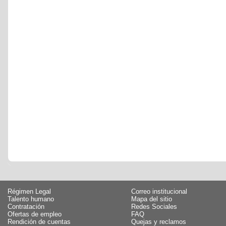
Régimen Legal
Correo institucional
Talento humano
Mapa del sitio
Contratación
Redes Sociales
Ofertas de empleo
FAQ
Rendición de cuentas
Quejas y reclamos