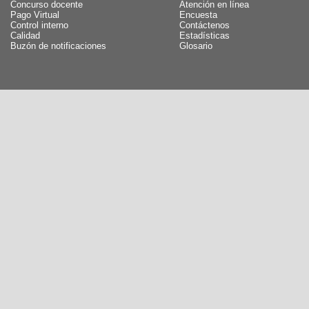
Concurso docente
Atención en línea
Pago Virtual
Encuesta
Control interno
Contáctenos
Calidad
Estadísticas
Buzón de notificaciones
Glosario