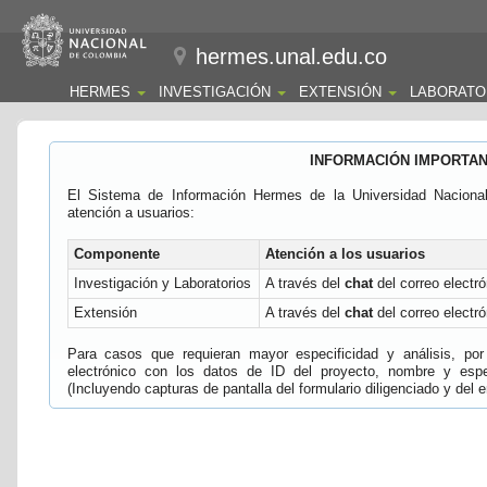
hermes.unal.edu.co
HERMES
INVESTIGACIÓN
EXTENSIÓN
LABORATO
INFORMACIÓN IMPORTA
El Sistema de Información Hermes de la Universidad Naciona
atención a usuarios:
Componente
Atención a los usuarios
Investigación y Laboratorios
A través del
chat
del correo electró
Extensión
A través del
chat
del correo electró
Para casos que requieran mayor especificidad y análisis, por 
electrónico con los datos de ID del proyecto, nombre y espec
(Incluyendo capturas de pantalla del formulario diligenciado y del e