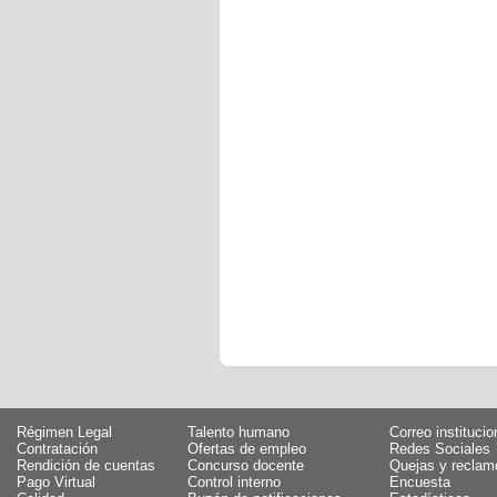
Régimen Legal
Talento humano
Correo institucio
Contratación
Ofertas de empleo
Redes Sociales
Rendición de cuentas
Concurso docente
Quejas y reclam
Pago Virtual
Control interno
Encuesta