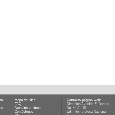
nal
Mapa del sitio
Contacto página web:
FAQ
Dirección Avenida El Dorado
os
Atención en línea
No. 44 A - 40
Contáctenos
Edif. Hemeroteca Nacional