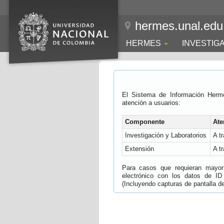
hermes.unal.edu
HERMES
INVESTIG
El Sistema de Información Herm
atención a usuarios:
Componente
Ate
Investigación y Laboratorios
A t
Extensión
A t
Para casos que requieran mayor e
electrónico con los datos de ID
(Incluyendo capturas de pantalla del