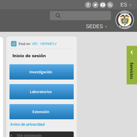
ES
SEDES
Está en:
VRI - HERMES
/
Inicio de sesión
Aviso de privacidad
Más información