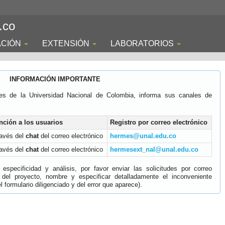
.co
ACIÓN
EXTENSIÓN
LABORATORIOS
INFORMACIÓN IMPORTANTE
es de la Universidad Nacional de Colombia, informa sus canales de
nción a los usuarios
Registro por correo electrónico
ravés del
chat
del correo electrónico
hermes@unal.edu.co
ravés del
chat
del correo electrónico
hermesext_nal@unal.edu.co
specificidad y análisis, por favor enviar las solicitudes por correo
 del proyecto, nombre y especificar detalladamente el inconveniente
 formulario diligenciado y del error que aparece).