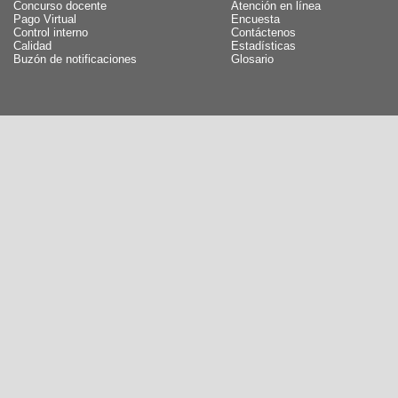
Concurso docente
Atención en línea
Pago Virtual
Encuesta
Control interno
Contáctenos
Calidad
Estadísticas
Buzón de notificaciones
Glosario