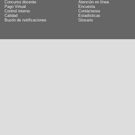
Concurso docente
Atención en línea
Pago Virtual
Encuesta
Control interno
Contáctenos
Calidad
Estadísticas
Buzón de notificaciones
Glosario