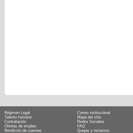
Régimen Legal
Correo institucional
Talento humano
Mapa del sitio
Contratación
Redes Sociales
Ofertas de empleo
FAQ
Rendición de cuentas
Quejas y reclamos