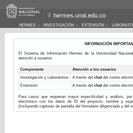
hermes.unal.edu.co
HERMES
INVESTIGACIÓN
EXTENSIÓN
LABORATO
INFORMACIÓN IMPORTA
El Sistema de Información Hermes de la Universidad Naciona
atención a usuarios:
Componente
Atención a los usuarios
Investigación y Laboratorios
A través del
chat
del correo electró
Extensión
A través del
chat
del correo electró
Para casos que requieran mayor especificidad y análisis, por 
electrónico con los datos de ID del proyecto, nombre y espec
(Incluyendo capturas de pantalla del formulario diligenciado y del e