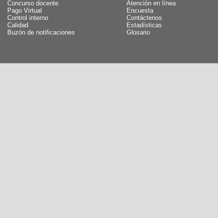
Concurso docente
Atención en línea
Pago Virtual
Encuesta
Control interno
Contáctenos
Calidad
Estadísticas
Buzón de notificaciones
Glosario