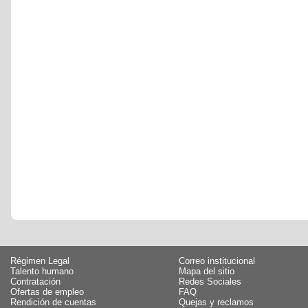
Régimen Legal
Correo institucional
Talento humano
Mapa del sitio
Contratación
Redes Sociales
Ofertas de empleo
FAQ
Rendición de cuentas
Quejas y reclamos