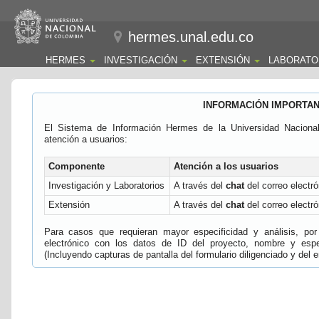
hermes.unal.edu.co
HERMES
INVESTIGACIÓN
EXTENSIÓN
LABORATO
INFORMACIÓN IMPORTA
El Sistema de Información Hermes de la Universidad Naciona
atención a usuarios:
Componente
Atención a los usuarios
Investigación y Laboratorios
A través del
chat
del correo electró
Extensión
A través del
chat
del correo electró
Para casos que requieran mayor especificidad y análisis, por 
electrónico con los datos de ID del proyecto, nombre y espec
(Incluyendo capturas de pantalla del formulario diligenciado y del e