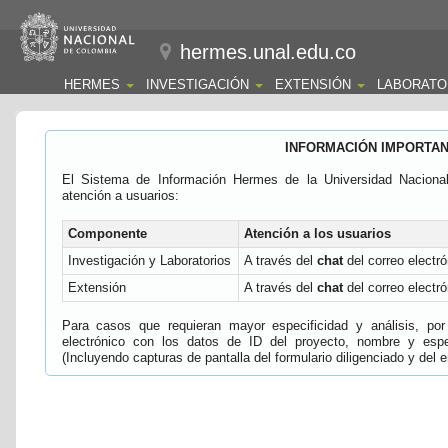
hermes.unal.edu.co
HERMES
INVESTIGACIÓN
EXTENSIÓN
LABORATO
INFORMACIÓN IMPORTA
El Sistema de Información Hermes de la Universidad Naciona
atención a usuarios:
Componente
Atención a los usuarios
Investigación y Laboratorios
A través del
chat
del correo electró
Extensión
A través del
chat
del correo electró
Para casos que requieran mayor especificidad y análisis, por 
electrónico con los datos de ID del proyecto, nombre y espec
(Incluyendo capturas de pantalla del formulario diligenciado y del e