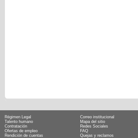
Régimen Legal
Correo institucional
Talento humano
Mapa del sitio
Contratación
Redes Sociales
Ofertas de empleo
FAQ
Rendición de cuentas
Quejas y reclamos