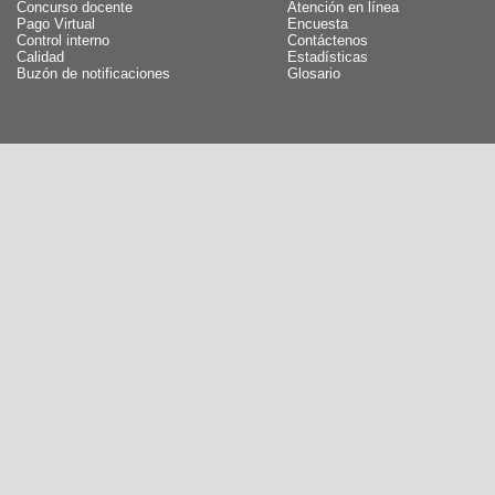
Concurso docente
Atención en línea
Pago Virtual
Encuesta
Control interno
Contáctenos
Calidad
Estadísticas
Buzón de notificaciones
Glosario