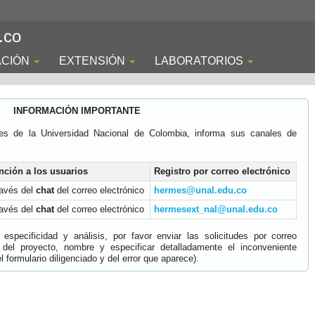
.co
ACIÓN
EXTENSIÓN
LABORATORIOS
INFORMACIÓN IMPORTANTE
es de la Universidad Nacional de Colombia, informa sus canales de
nción a los usuarios
Registro por correo electrónico
ravés del
chat
del correo electrónico
hermes@unal.edu.co
ravés del
chat
del correo electrónico
hermesext_nal@unal.edu.co
specificidad y análisis, por favor enviar las solicitudes por correo
 del proyecto, nombre y especificar detalladamente el inconveniente
 formulario diligenciado y del error que aparece).