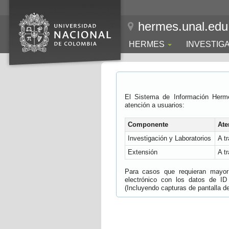
hermes.unal.edu
HERMES
INVESTIG
El Sistema de Información Herm
atención a usuarios:
Componente
Ate
Investigación y Laboratorios
A t
Extensión
A t
Para casos que requieran mayor e
electrónico con los datos de ID
(Incluyendo capturas de pantalla del