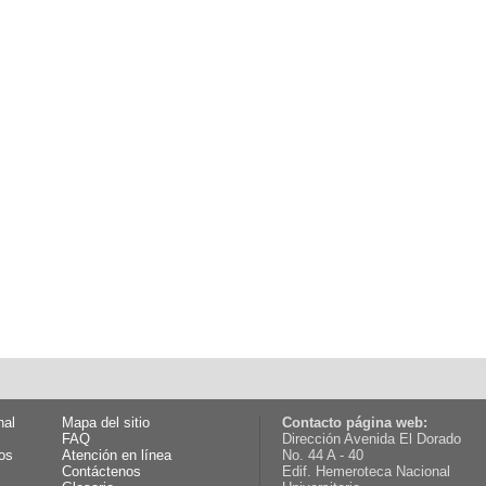
nal
Mapa del sitio
Contacto página web:
FAQ
Dirección Avenida El Dorado
os
Atención en línea
No. 44 A - 40
Contáctenos
Edif. Hemeroteca Nacional