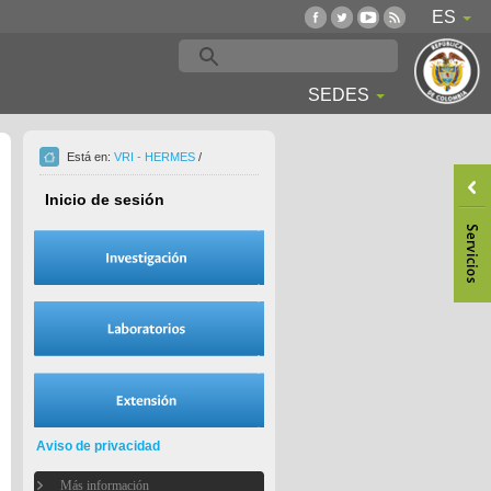
ES
SEDES
Está en:
VRI - HERMES
/
Inicio de sesión
Aviso de privacidad
Más información