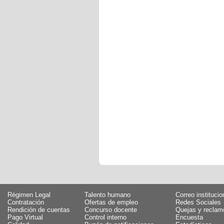
Régimen Legal
Talento humano
Correo institucio
Contratación
Ofertas de empleo
Redes Sociales
Rendición de cuentas
Concurso docente
Quejas y reclam
Pago Virtual
Control interno
Encuesta