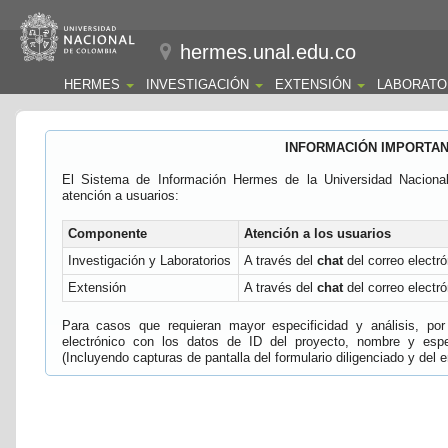
hermes.unal.edu.co
HERMES
INVESTIGACIÓN
EXTENSIÓN
LABORATO
INFORMACIÓN IMPORTA
El Sistema de Información Hermes de la Universidad Naciona
atención a usuarios:
Componente
Atención a los usuarios
Investigación y Laboratorios
A través del
chat
del correo electró
Extensión
A través del
chat
del correo electró
Para casos que requieran mayor especificidad y análisis, por 
electrónico con los datos de ID del proyecto, nombre y espec
(Incluyendo capturas de pantalla del formulario diligenciado y del e