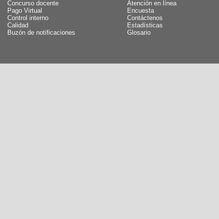
Concurso docente
Atención en línea
Pago Virtual
Encuesta
Control interno
Contáctenos
Calidad
Estadísticas
Buzón de notificaciones
Glosario