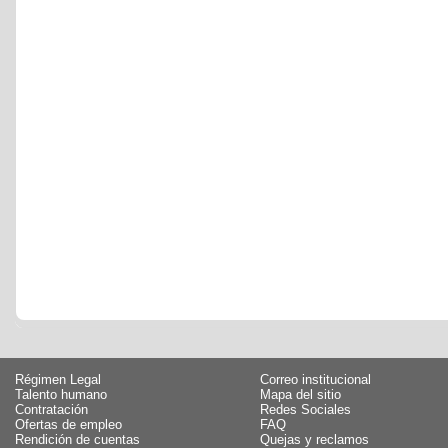
Régimen Legal
Correo institucional
Talento humano
Mapa del sitio
Contratación
Redes Sociales
Ofertas de empleo
FAQ
Rendición de cuentas
Quejas y reclamos