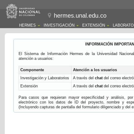
hermes.unal.edu.co
HERMES
INVESTIGACIÓN
EXTENSIÓN
LABORATO
INFORMACIÓN IMPORTA
El Sistema de Información Hermes de la Universidad Naciona
atención a usuarios:
Componente
Atención a los usuarios
Investigación y Laboratorios
A través del
chat
del correo electró
Extensión
A través del
chat
del correo electró
Para casos que requieran mayor especificidad y análisis, por 
electrónico con los datos de ID del proyecto, nombre y espec
(Incluyendo capturas de pantalla del formulario diligenciado y del e