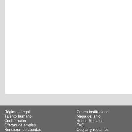
Régimen Legal
Correo institucional
Talento humano
Mapa del sitio
Contratación
Redes Sociales
Ofertas de empleo
FAQ
Rendición de cuentas
Quejas y reclamos