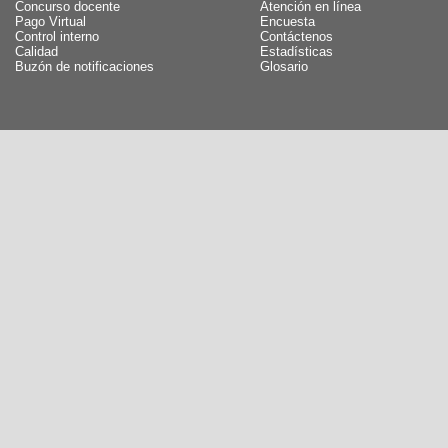
Concurso docente
Atención en línea
Pago Virtual
Encuesta
Control interno
Contáctenos
Calidad
Estadísticas
Buzón de notificaciones
Glosario