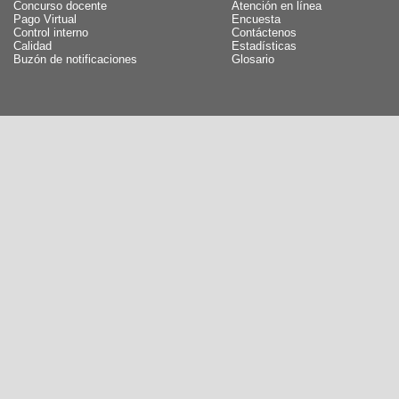
Concurso docente
Atención en línea
Pago Virtual
Encuesta
Control interno
Contáctenos
Calidad
Estadísticas
Buzón de notificaciones
Glosario