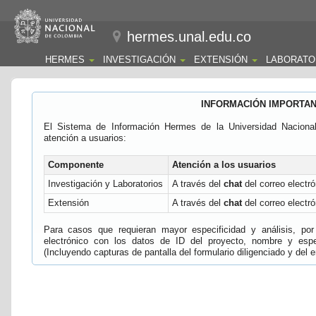
hermes.unal.edu.co
HERMES
INVESTIGACIÓN
EXTENSIÓN
LABORATO
INFORMACIÓN IMPORTA
El Sistema de Información Hermes de la Universidad Naciona
atención a usuarios:
Componente
Atención a los usuarios
Investigación y Laboratorios
A través del
chat
del correo electró
Extensión
A través del
chat
del correo electró
Para casos que requieran mayor especificidad y análisis, por 
electrónico con los datos de ID del proyecto, nombre y espec
(Incluyendo capturas de pantalla del formulario diligenciado y del e