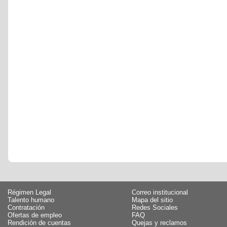
Régimen Legal
Correo institucional
Talento humano
Mapa del sitio
Contratación
Redes Sociales
Ofertas de empleo
FAQ
Rendición de cuentas
Quejas y reclamos