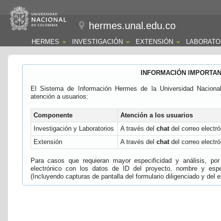
hermes.unal.edu.co
HERMES
INVESTIGACIÓN
EXTENSIÓN
LABORATO
INFORMACIÓN IMPORTA
El Sistema de Información Hermes de la Universidad Naciona
atención a usuarios:
Componente
Atención a los usuarios
Investigación y Laboratorios
A través del
chat
del correo electró
Extensión
A través del
chat
del correo electró
Para casos que requieran mayor especificidad y análisis, por 
electrónico con los datos de ID del proyecto, nombre y espec
(Incluyendo capturas de pantalla del formulario diligenciado y del e