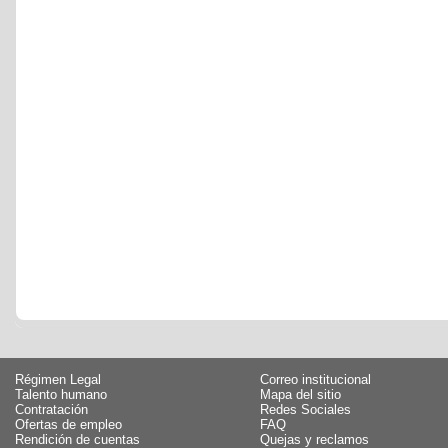
Régimen Legal
Correo institucional
Talento humano
Mapa del sitio
Contratación
Redes Sociales
Ofertas de empleo
FAQ
Rendición de cuentas
Quejas y reclamos