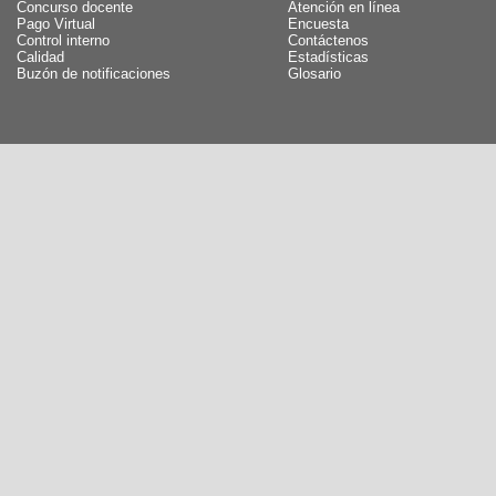
Concurso docente
Atención en línea
Pago Virtual
Encuesta
Control interno
Contáctenos
Calidad
Estadísticas
Buzón de notificaciones
Glosario