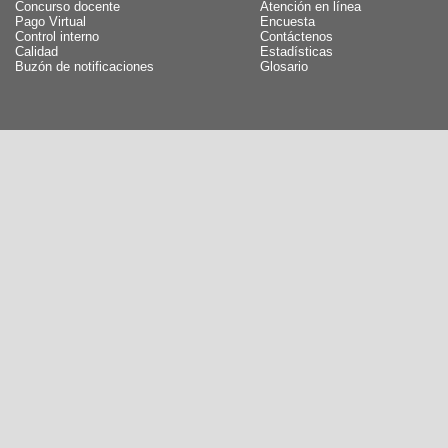
Concurso docente
Atención en línea
Pago Virtual
Encuesta
Control interno
Contáctenos
Calidad
Estadísticas
Buzón de notificaciones
Glosario