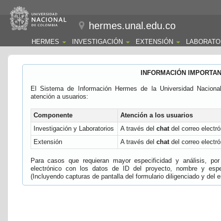
hermes.unal.edu.co
HERMES
INVESTIGACIÓN
EXTENSIÓN
LABORATO
INFORMACIÓN IMPORTA
El Sistema de Información Hermes de la Universidad Naciona
atención a usuarios:
Componente
Atención a los usuarios
Investigación y Laboratorios
A través del
chat
del correo electró
Extensión
A través del
chat
del correo electró
Para casos que requieran mayor especificidad y análisis, por 
electrónico con los datos de ID del proyecto, nombre y espec
(Incluyendo capturas de pantalla del formulario diligenciado y del e