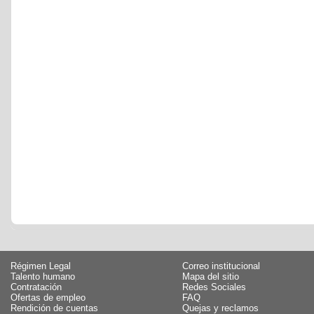
Régimen Legal
Correo institucional
Talento humano
Mapa del sitio
Contratación
Redes Sociales
Ofertas de empleo
FAQ
Rendición de cuentas
Quejas y reclamos