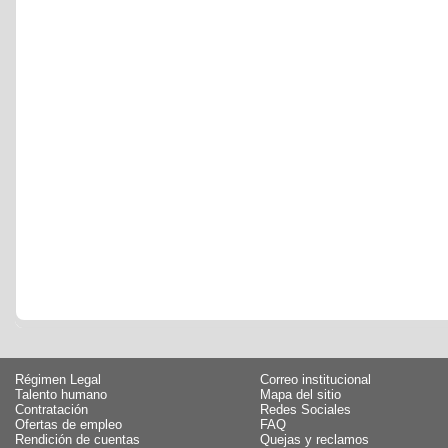
Régimen Legal
Correo institucional
Talento humano
Mapa del sitio
Contratación
Redes Sociales
Ofertas de empleo
FAQ
Rendición de cuentas
Quejas y reclamos