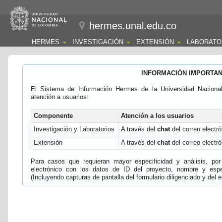
hermes.unal.edu.co
HERMES
INVESTIGACIÓN
EXTENSIÓN
LABORATO
INFORMACIÓN IMPORTA
El Sistema de Información Hermes de la Universidad Naciona
atención a usuarios:
Componente
Atención a los usuarios
Investigación y Laboratorios
A través del
chat
del correo electró
Extensión
A través del
chat
del correo electró
Para casos que requieran mayor especificidad y análisis, por 
electrónico con los datos de ID del proyecto, nombre y espec
(Incluyendo capturas de pantalla del formulario diligenciado y del e