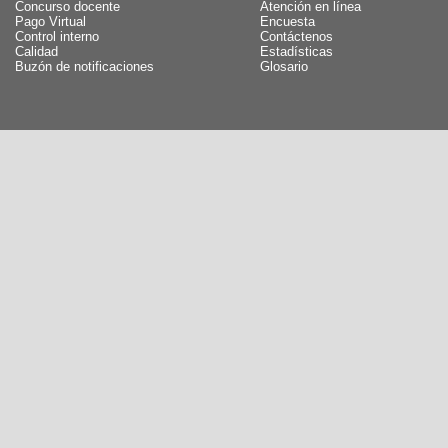
Concurso docente
Atención en línea
Pago Virtual
Encuesta
Control interno
Contáctenos
Calidad
Estadísticas
Buzón de notificaciones
Glosario