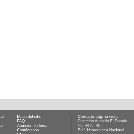
nal
Mapa del sitio
Contacto página web:
FAQ
Dirección Avenida El Dorado
os
Atención en línea
No. 44 A - 40
Contáctenos
Edif. Hemeroteca Nacional