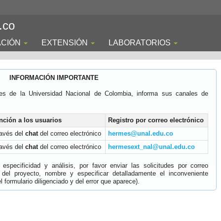
.co
ACIÓN
EXTENSIÓN
LABORATORIOS
INFORMACIÓN IMPORTANTE
es de la Universidad Nacional de Colombia, informa sus canales de
nción a los usuarios
Registro por correo electrónico
ravés del
chat
del correo electrónico
hermes@unal.edu.co
ravés del
chat
del correo electrónico
hermesext_nal@unal.edu.co
specificidad y análisis, por favor enviar las solicitudes por correo
 del proyecto, nombre y especificar detalladamente el inconveniente
 formulario diligenciado y del error que aparece).