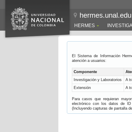
hermes.unal.edu
HERMES
INVESTIG
El Sistema de Información Herm
atención a usuarios:
Componente
Ate
Investigación y Laboratorios
A t
Extensión
A t
Para casos que requieran mayor e
electrónico con los datos de ID
(Incluyendo capturas de pantalla del