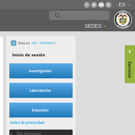
ES
SEDES
Está en:
VRI - HERMES
/
Inicio de sesión
Aviso de privacidad
Más información