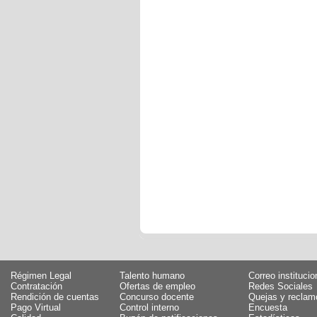
Régimen Legal
Talento humano
Correo institucio
Contratación
Ofertas de empleo
Redes Sociales
Rendición de cuentas
Concurso docente
Quejas y reclam
Pago Virtual
Control interno
Encuesta