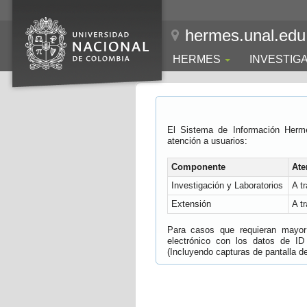
hermes.unal.edu
HERMES
INVESTIG
El Sistema de Información Herm
atención a usuarios:
Componente
Ate
Investigación y Laboratorios
A t
Extensión
A t
Para casos que requieran mayor e
electrónico con los datos de ID
(Incluyendo capturas de pantalla del