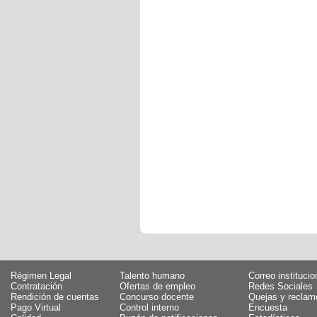
Régimen Legal
Talento humano
Correo institucio
Contratación
Ofertas de empleo
Redes Sociales
Rendición de cuentas
Concurso docente
Quejas y reclam
Pago Virtual
Control interno
Encuesta