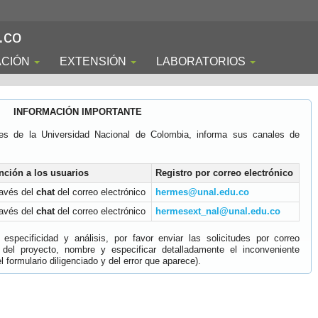
.co
ACIÓN
EXTENSIÓN
LABORATORIOS
INFORMACIÓN IMPORTANTE
es de la Universidad Nacional de Colombia, informa sus canales de
nción a los usuarios
Registro por correo electrónico
ravés del
chat
del correo electrónico
hermes@unal.edu.co
ravés del
chat
del correo electrónico
hermesext_nal@unal.edu.co
specificidad y análisis, por favor enviar las solicitudes por correo
 del proyecto, nombre y especificar detalladamente el inconveniente
 formulario diligenciado y del error que aparece).