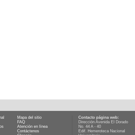
nal
Mapa del sitio
Contacto página web:
FAQ
Dirección Avenida El Dorado
os
Atención en línea
No. 44 A - 40
Contáctenos
Edif. Hemeroteca Nacional