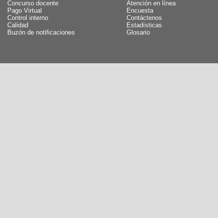
Concurso docente
Atención en línea
Pago Virtual
Encuesta
Control interno
Contáctenos
Calidad
Estadísticas
Buzón de notificaciones
Glosario