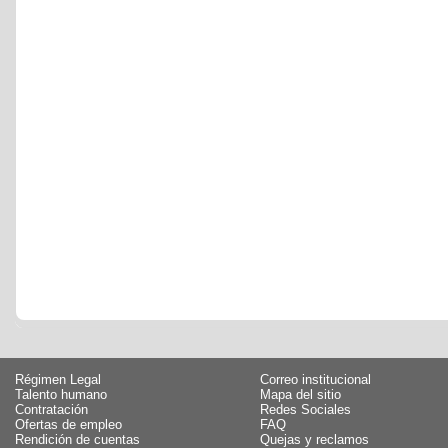
Régimen Legal
Correo institucional
Talento humano
Mapa del sitio
Contratación
Redes Sociales
Ofertas de empleo
FAQ
Rendición de cuentas
Quejas y reclamos