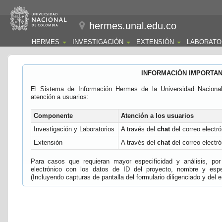
hermes.unal.edu.co
HERMES
INVESTIGACIÓN
EXTENSIÓN
LABORATO
INFORMACIÓN IMPORTA
El Sistema de Información Hermes de la Universidad Naciona
atención a usuarios:
Componente
Atención a los usuarios
Investigación y Laboratorios
A través del
chat
del correo electró
Extensión
A través del
chat
del correo electró
Para casos que requieran mayor especificidad y análisis, por 
electrónico con los datos de ID del proyecto, nombre y espec
(Incluyendo capturas de pantalla del formulario diligenciado y del e