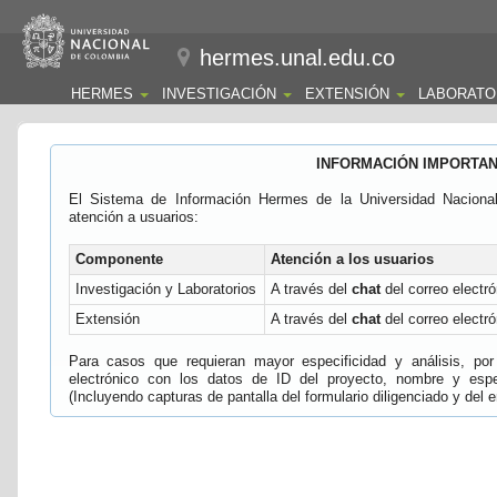
hermes.unal.edu.co
HERMES
INVESTIGACIÓN
EXTENSIÓN
LABORATO
INFORMACIÓN IMPORTA
El Sistema de Información Hermes de la Universidad Naciona
atención a usuarios:
Componente
Atención a los usuarios
Investigación y Laboratorios
A través del
chat
del correo electró
Extensión
A través del
chat
del correo electró
Para casos que requieran mayor especificidad y análisis, por 
electrónico con los datos de ID del proyecto, nombre y espec
(Incluyendo capturas de pantalla del formulario diligenciado y del e