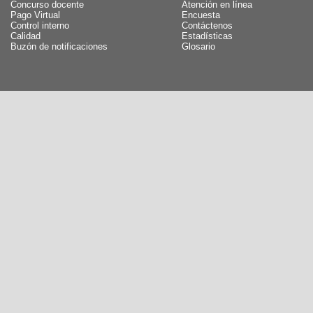
Concurso docente
Atención en línea
Pago Virtual
Encuesta
Control interno
Contáctenos
Calidad
Estadísticas
Buzón de notificaciones
Glosario