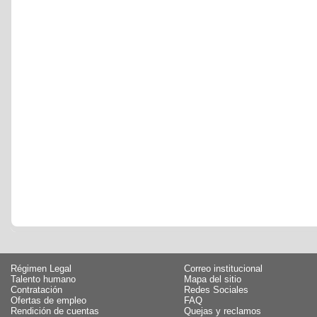
Régimen Legal
Correo institucional
Talento humano
Mapa del sitio
Contratación
Redes Sociales
Ofertas de empleo
FAQ
Rendición de cuentas
Quejas y reclamos