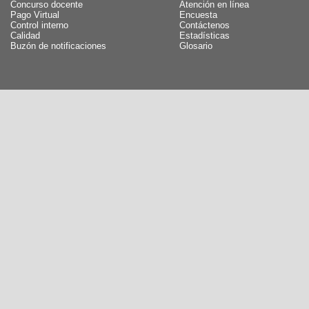
Concurso docente
Atención en línea
Pago Virtual
Encuesta
Control interno
Contáctenos
Calidad
Estadísticas
Buzón de notificaciones
Glosario