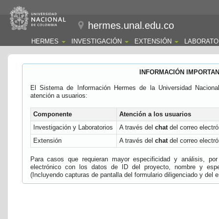
hermes.unal.edu.co
HERMES
INVESTIGACIÓN
EXTENSIÓN
LABORATO
INFORMACIÓN IMPORTA
El Sistema de Información Hermes de la Universidad Naciona
atención a usuarios:
Componente
Atención a los usuarios
Investigación y Laboratorios
A través del
chat
del correo electró
Extensión
A través del
chat
del correo electró
Para casos que requieran mayor especificidad y análisis, por 
electrónico con los datos de ID del proyecto, nombre y espec
(Incluyendo capturas de pantalla del formulario diligenciado y del e