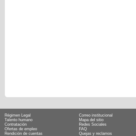
Régimen Legal
Correo institucional
Talento humano
Mapa del sitio
Contratación
Redes Sociales
Ofertas de empleo
FAQ
Rendición de cuentas
Quejas y reclamos