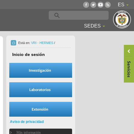
ES
SEDES
Está en:
VRI - HERMES
/
Inicio de sesión
Aviso de privacidad
Más información