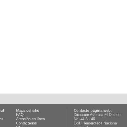
nal
Mapa del sitio
Contacto página web:
FAQ
Dirección Avenida El Dorado
os
Atención en línea
No. 44 A - 40
Contáctenos
Edif. Hemeroteca Nacional