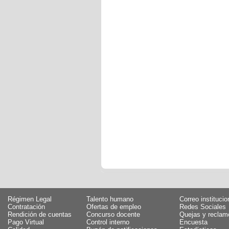
Régimen Legal
Talento humano
Correo institucio
Contratación
Ofertas de empleo
Redes Sociales
Rendición de cuentas
Concurso docente
Quejas y reclam
Pago Virtual
Control interno
Encuesta