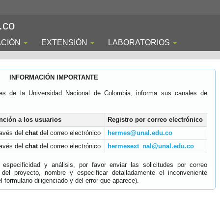
.co
ACIÓN
EXTENSIÓN
LABORATORIOS
INFORMACIÓN IMPORTANTE
es de la Universidad Nacional de Colombia, informa sus canales de
nción a los usuarios
Registro por correo electrónico
ravés del
chat
del correo electrónico
hermes@unal.edu.co
ravés del
chat
del correo electrónico
hermesext_nal@unal.edu.co
specificidad y análisis, por favor enviar las solicitudes por correo
 del proyecto, nombre y especificar detalladamente el inconveniente
 formulario diligenciado y del error que aparece).