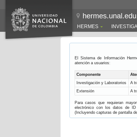
hermes.unal.edu
HERMES
INVESTIG
El Sistema de Información Herm
atención a usuarios:
Componente
Ate
Investigación y Laboratorios
A t
Extensión
A t
Para casos que requieran mayor e
electrónico con los datos de ID
(Incluyendo capturas de pantalla del